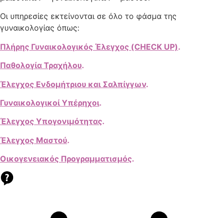
Οι υπηρεσίες εκτείνονται σε όλο το φάσμα της
γυναικολογίας όπως:
Πλήρης Γυναικολογικός Έλεγχος (CHECK UP)
.
Παθολογία Τραχήλου
.
Έλεγχος Ενδομήτριου και Σαλπίγγων
.
Γυναικολογικοί Υπέρηχοι
.
Έλεγχος Υπογονιμότητας
.
Έλεγχος Μαστού
.
Οικογενειακός Προγραμματισμός
.
Ρώτησε το γιατρό σου