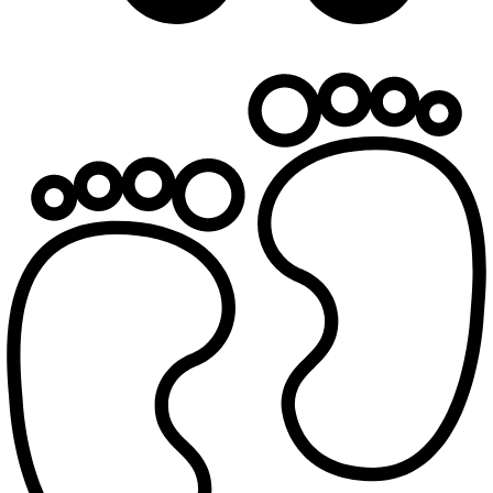
Υπολόγισε την πιθανή ημερομηνία τοκετού